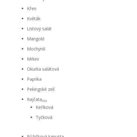
Křen
Květák
Listový salát
Mangold
Mochyně
Mrkev
Okurka salátová
Paprika
Pekingské zelí
Rajčata
Keříková
Tyčková
Růžičková kapusta