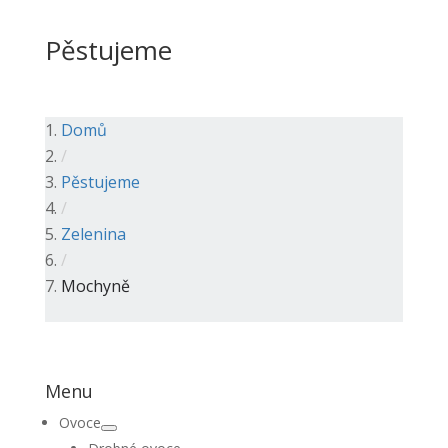
Pěstujeme
Domů
/
Pěstujeme
/
Zelenina
/
Mochyně
Menu
Ovoce