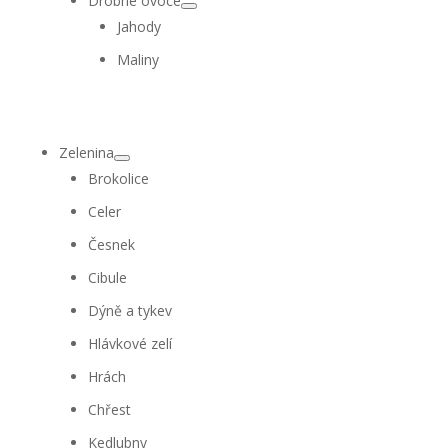
Drobné ovoce
Jahody
Maliny
Zelenina
Brokolice
Celer
Česnek
Cibule
Dýně a tykev
Hlávkové zelí
Hrách
Chřest
Kedlubny