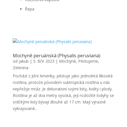
Řepa
Mochyně peruánská (Physalis peruviana)
od
jakub
|
5. Bře 2023
|
Mochyně
,
Pěstujeme
,
Zelenina
Pochází z Jižní Ameriky, pěstuje jako jednoletá lilkovitá
rostlina, protože původem subtropická rostlina u nás
nepřežije mráz. Je dekorativní svými listy, květy i plody.
Rostlina je až dva metry vysoká, její rozložité lodyhy se
srdčitými listy bývají dlouhé až 17 cm. Mají výrazně
vykrajované...