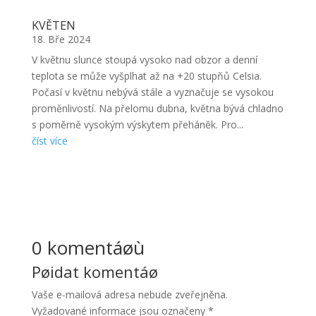
KVĚTEN
18. Bře 2024
V květnu slunce stoupá vysoko nad obzor a denní
teplota se může vyšplhat až na +20 stupňů Celsia.
Počasí v květnu nebývá stále a vyznačuje se vysokou
proměnlivostí. Na přelomu dubna, května bývá chladno
s poměrně vysokým výskytem přeháněk. Pro...
číst více
0 komentáøù
Pøidat komentáø
Vaše e-mailová adresa nebude zveřejněna.
Vyžadované informace jsou označeny
*