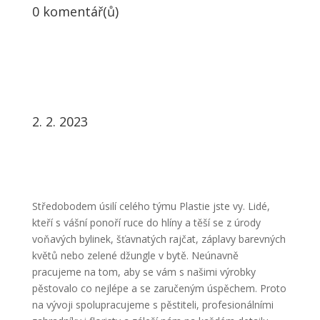
0 komentář(ů)
2. 2. 2023
Středobodem úsilí celého týmu Plastie jste vy. Lidé,
kteří s vášní ponoří ruce do hlíny a těší se z úrody
voňavých bylinek, šťavnatých rajčat, záplavy barevných
květů nebo zelené džungle v bytě. Neúnavně
pracujeme na tom, aby se vám s našimi výrobky
pěstovalo co nejlépe a se zaručeným úspěchem. Proto
na vývoji spolupracujeme s pěstiteli, profesionálními