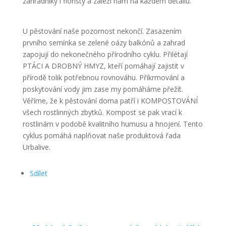
zahradníky i floristy a záleží nám na každém detailu.
U pěstování naše pozornost nekončí. Zasazením
prvního semínka se zelené oázy balkónů a zahrad
zapojují do nekonečného přírodního cyklu. Přilétají
PTÁCI A DROBNÝ HMYZ, kteří pomáhají zajistit v
přírodě tolik potřebnou rovnováhu. Přikrmování a
poskytování vody jim zase my pomáháme přežít.
Věříme, že k pěstování doma patří i KOMPOSTOVÁNÍ
všech rostlinných zbytků. Kompost se pak vrací k
rostlinám v podobě kvalitního humusu a hnojení. Tento
cyklus pomáhá naplňovat naše produktová řada
Urbalive.
Sdílet